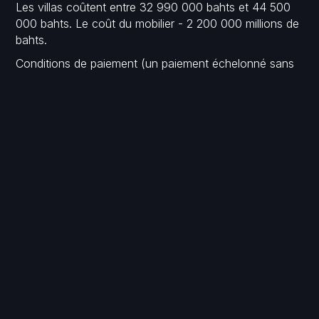
Les villas coûtent entre 32 990 000 bahts et 44 500
000 bahts. Le coût du mobilier - 2 200 000 millions de
bahts.
Conditions de paiement (un paiement échelonné sans
intérêt est disponible) :
2% - Paiement de réserve 28% - 1er versement à la
signature du contrat dans les 30 jours 20% - 2ème
paiement à la fin de la construction de la charpente de
la villa 20% - 3ème versement à la fin de la toiture et
des murs 20% - 4ème versement après installation des
portes et fenêtres 10% - 5ème versement après
transfert des droits de propriété
La construction dure 12 à 18 mois.
Détails